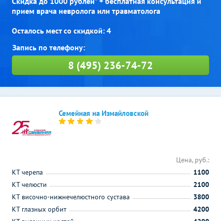
Скидка до 1000 рублей* + бесплатная консультация и
прием врача невролога или травматолога
Осталось мест со скидкой: 4
8 (495) 236-74-72
Семейная на Измайловской
Цена, руб.:
КТ черепа
1100
КТ челюсти
2100
КТ височно-нижнечелюстного сустава
3800
КТ глазных орбит
4200