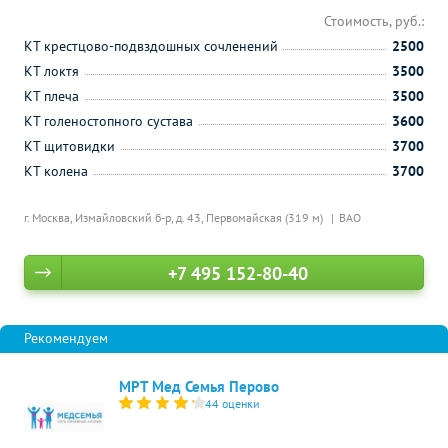
Стоимость, руб.:
КТ крестцово-подвздошных сочленений
2500
КТ локтя
3500
КТ плеча
3500
КТ голеностопного сустава
3600
КТ щитовидки
3700
КТ колена
3700
г. Москва, Измайловский б-р, д. 43,
Первомайская (319 м)
ВАО
+7 495 152-80-40
МРТ Мед Семья Перово
44 оценки