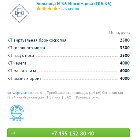
Больница №36 Иноземцева (ГКБ 36)
23 отзыва
Цена, руб.:
КТ виртуальная бронхоскопия
2500
КТ головного мозга
3500
КТ пазух носа
3500
КТ черепа
4000
КТ малого таза
4000
КТ глазных орбит
4000
ул.
Фортунатовская
, д. 1,
Преображенская площадь (1.4 км)
Семеновская
(1.54 км)
Черкизовская (1.37 км)
ВАО
Круглосуточно
+7 495 152-80-40