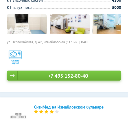
КТ височных костей
4200
КТ пазух носа
5000
ул. Первомайская, д. 42,
Измайловская (613 м)
ВАО
+7 495 152-80-40
СитиМед на Измайловском бульваре