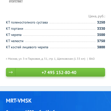
Цена, руб.:
КТ голеностопного сустава
3250
КТ гортани
3330
КТ черепа
3500
КТ челюсти
3750
КТ костей лицевого черепа
3800
г. Москва, ул. 3-я Парковая, д. 51, стр. 1,
Щелковская (1.33 км)
ВАО
+7 495 152-80-40
MRT-VMSK