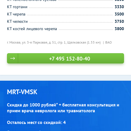
КТ гортани
3330
КТ черепа
3500
КТ челюсти
3750
КТ костей лицевого черепа
3800
г. Москва, ул. 3-я Парковая, д. 51, стр. 1,
Щелковская (1.33 км)
ВАО
+7 495 152-80-40
MRT-VMSK
Скидка до 1000 рублей* + бесплатная консультация и
прием врача невролога или травматолога
Осталось мест со скидкой: 4