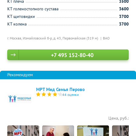
КТ плеча
3500
КТ голеностопного сустава
3600
КТ щитовидки
3700
КТ колена
3700
г. Москва, Измайловский б-р, д. 43,
Первомайская (319 м)
ВАО
+7 495 152-80-40
МРТ Мед Семья Перово
44 оценки
Цена, руб.: