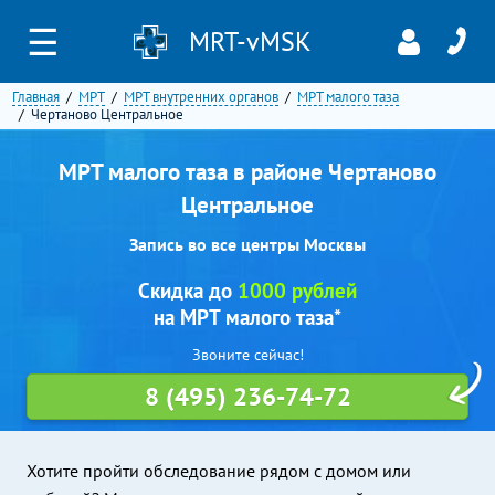
☰
MRT-vMSK
Главная
МРТ
МРТ внутренних органов
МРТ малого таза
Чертаново Центральное
МРТ малого таза в районе Чертаново
Центральное
Запись во все центры Москвы
Скидка до
1000 рублей
на МРТ малого таза*
Звоните сейчас!
8 (495) 236-74-72
Хотите пройти обследование рядом с домом или