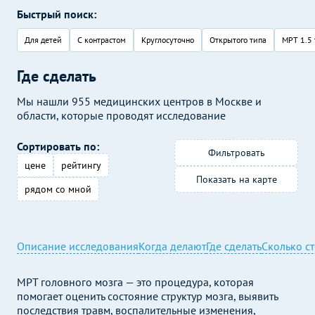
Быстрый поиск:
Для детей
С контрастом
Круглосуточно
Открытого типа
МРТ 1.5 
Где сделать
Мы нашли 955 медицинских центров в Москве и
области, которые проводят исследование
Сортировать по:
Фильтровать
цене
рейтингу
Показать на карте
рядом со мной
Описание исследования
Когда делают
Где сделать
Сколько с
МРТ головного мозга — это процедура, которая
помогает оценить состояние структур мозга, выявить
последствия травм, воспалительные изменения,