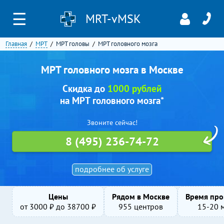
☰
MRT-vMSK
Главная
МРТ
МРТ головы
МРТ головного мозга
МРТ головного мозга в Москве
Скидка до
1000 рублей
на МРТ головного мозга*
Звоните сейчас!
8 (495) 236-74-72
подробнее об услуге
Цены
Рядом в Москве
Время про
от
3000
₽ до
38700
₽
955 центров
15-20 