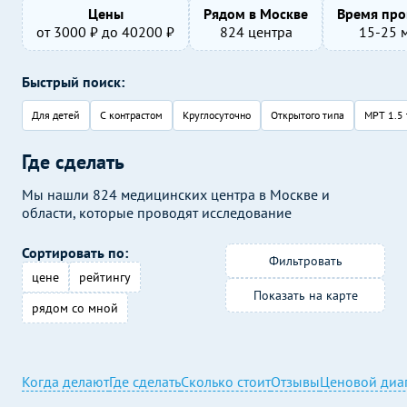
Цены
Рядом в Москве
Время про
от
3000
₽ до
40200
₽
824 центра
15-25 
Быстрый поиск:
Для детей
С контрастом
Круглосуточно
Открытого типа
МРТ 1.5 
Где сделать
Мы нашли 824 медицинских центра в Москве и
области, которые проводят исследование
Сортировать по:
Фильтровать
цене
рейтингу
Показать на карте
рядом со мной
Когда делают
Где сделать
Сколько стоит
Отзывы
Ценовой диа