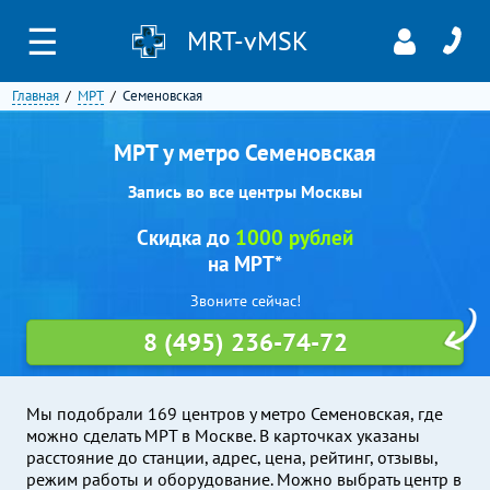
☰
MRT-vMSK
Главная
МРТ
Семеновская
МРТ у метро Семеновская
Запись во все центры Москвы
Скидка до
1000 рублей
на МРТ*
Звоните сейчас!
8 (495) 236-74-72
Мы подобрали 169 центров у метро Семеновская, где
можно сделать МРТ в Москве. В карточках указаны
расстояние до станции, адрес, цена, рейтинг, отзывы,
режим работы и оборудование. Можно выбрать центр в