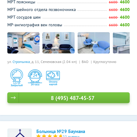
МРТ поясницы
4600
6600
МРТ шейного отдела позвоночника
4600
6600
МРТ сосудов шеи
4600
6600
МР-ангиография вен головы
4600
6600
ул.
Стромынка
, д. 11,
Семеновская (2.04 км)
ВАО
Круглосуточно
8 (495) 487-45-57
Больница №29 Баумана
22 оценки