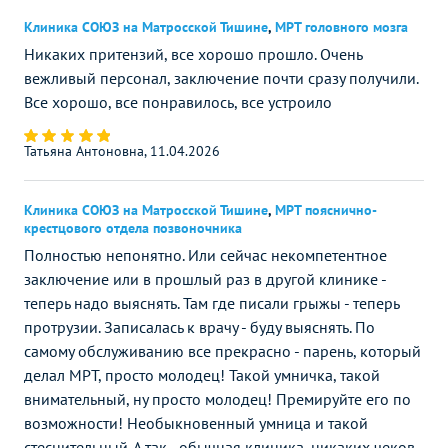
Клиника СОЮЗ на Матросской Тишине
,
МРТ головного мозга
Никаких притензий, все хорошо прошло. Очень
вежливый персонал, заключение почти сразу получили.
Все хорошо, все понравилось, все устроило
Татьяна Антоновна, 11.04.2026
Клиника СОЮЗ на Матросской Тишине
,
МРТ пояснично-
крестцового отдела позвоночника
Полностью непонятно. Или сейчас некомпетентное
заключение или в прошлый раз в другой клинике -
теперь надо выяснять. Там где писали грыжы - теперь
протрузии. Записалась к врачу - буду выяснять. По
самому обслуживанию все прекрасно - парень, который
делал МРТ, просто молодец! Такой умничка, такой
внимательный, ну просто молодец! Премируйте его по
возможности! Необыкновенный умница и такой
стеснительный. А так - обычная клиника, никаких чеков,