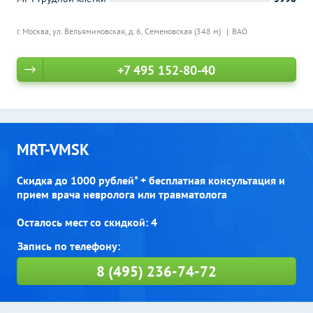
г. Москва, ул. Вельяминовская, д. 6,
Семеновская (348 м)
ВАО
+7 495 152-80-40
MRT-VMSK
Скидка до 1000 рублей* + бесплатная консультация и
прием врача невролога или травматолога
Осталось мест со скидкой: 4
8 (495) 236-74-72