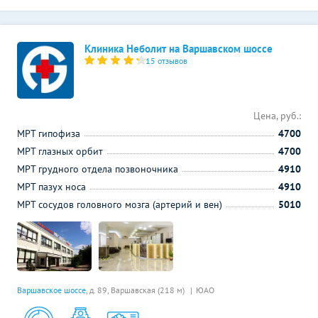
Клиника Неболит на Варшавском шоссе
15 отзывов
Цена, руб.:
МРТ гипофиза
4700
МРТ глазных орбит
4700
МРТ грудного отдела позвоночника
4910
МРТ пазух носа
4910
МРТ сосудов головного мозга (артерий и вен)
5010
Варшавское шоссе
, д. 89,
Варшавская (218 м)
ЮАО