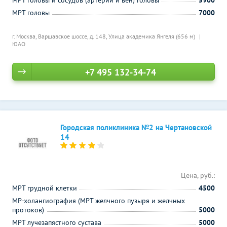
МРТ головы и сосудов (артерий и вен) головы
5900
МРТ головы
7000
г. Москва, Варшавское шоссе, д. 148,
Улица академика Янгеля (656 м)
ЮАО
+7 495 132-34-74
Городская поликлиника №2 на Чертановской
14
Цена, руб.:
МРТ грудной клетки
4500
МР-холангиография (МРТ желчного пузыря и желчных
протоков)
5000
МРТ лучезапястного сустава
5000