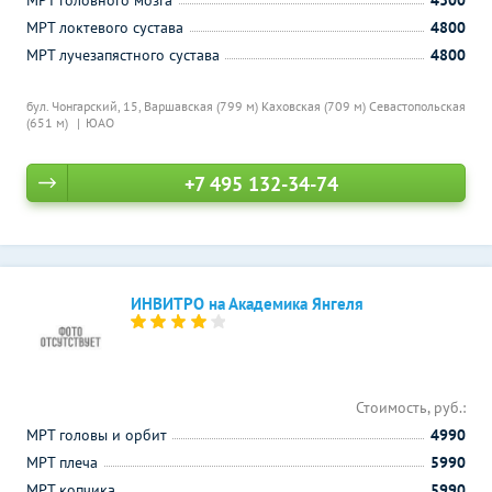
МРТ головного мозга
4300
МРТ локтевого сустава
4800
МРТ лучезапястного сустава
4800
бул. Чонгарский, 15,
Варшавская (799 м)
Каховская (709 м)
Севастопольская
(651 м)
ЮАО
+7 495 132-34-74
ИНВИТРО на Академика Янгеля
Стоимость, руб.:
МРТ головы и орбит
4990
МРТ плеча
5990
МРТ копчика
5990