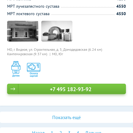
МРТ лучезапястного сустава
4550
МРТ локтевого сустава
4550
МО, г. Видное, ул. Строительная, д. 3,
Домодедовская (6.24 км)
Кантемировская (9.37 км)
МО, Юг
+7 495 182-93-92
Показать ещё
Назад
1
2
3
4
Дальше