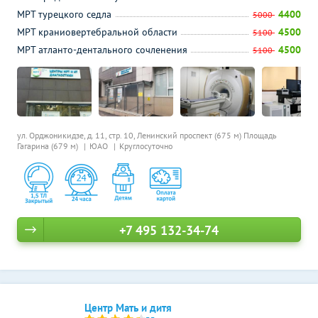
МРТ турецкого седла
4400
5000
МРТ краниовертебральной области
4500
5100
МРТ атланто-дентального сочленения
4500
5100
ул. Орджоникидзе, д. 11, стр. 10,
Ленинский проспект (675 м)
Площадь
Гагарина (679 м)
ЮАО
Круглосуточно
+7 495 132-34-74
Центр Мать и дитя