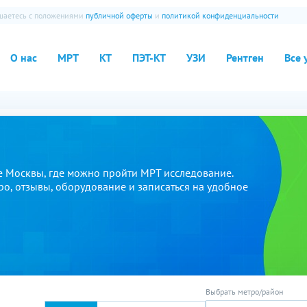
ашаетесь с положениями
публичной оферты
и
политикой конфиденциальности
О нас
МРТ
КТ
ПЭТ-КТ
УЗИ
Рентген
Все 
 Москвы, где можно пройти МРТ исследование.
ро, отзывы, оборудование и записаться на удобное