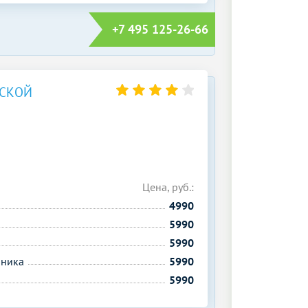
+7 495 125-26-66
ВСКОЙ
Цена, руб.:
4990
5990
5990
чника
5990
5990