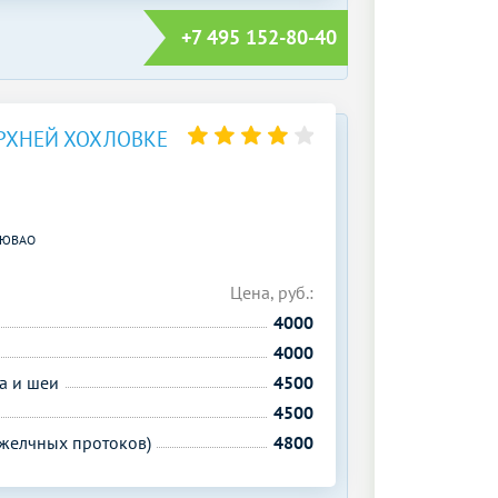
+7 495 152-80-40
РХНЕЙ ХОХЛОВКЕ
ЮВАО
Цена, руб.:
4000
4000
а и шеи
4500
4500
желчных протоков)
4800