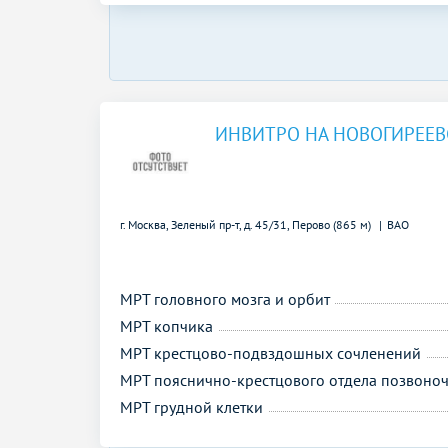
ИНВИТРО НА НОВОГИРЕЕ
г. Москва, Зеленый пр-т, д. 45/31,
Перово (865 м)
ВАО
МРТ головного мозга и орбит
МРТ копчика
МРТ крестцово-подвздошных сочленений
МРТ пояснично-крестцового отдела позвоно
МРТ грудной клетки