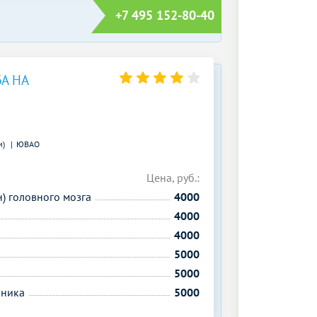
+7 495 152-80-40
А НА
м)
ЮВАО
Цена, руб.:
н) головного мозга
4000
4000
4000
5000
5000
чника
5000