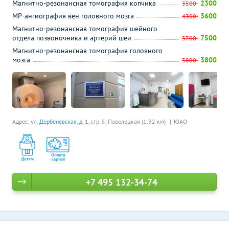
Магнитно-резонансная томография копчика
2300
3500
МР-ангиография вен головного мозга
3600
4300
Магнитно-резонансная томография шейного
отдела позвоночника и артерий шеи
7500
3700
Магнитно-резонансная томография головного
мозга
3800
3800
Адрес: ул.
Дербеневская
, д. 1, стр. 5,
Павелецкая (1.32 км)
ЮАО
+7 495 132-34-74