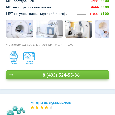
МРТ сосудов шеи
5500
6900
МР-ангиография вен головы
5500
7000
МРТ сосудов головы (артерий и вен)
6500
11000
ул. Усиевича, д. 8, стр. 1А,
Аэропорт (541 м)
САО
8 (495) 324-55-86
МЕДСИ на Дубининской