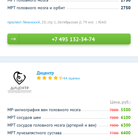
МРТ головного мозга
2750
МРТ головного мозга и орбит
2750
проспект Ленинский
, 20, стр. 1,
Октябрьская (1.79 км)
ЮАО
+7 495 132-34-74
Дицентр
44 оценки
Цена, руб.:
МР-ангиография вен головного мозга
5500
7000
МРТ сосудов шеи
6100
7000
МРТ сосудов головного мозга (артерий и вен)
6300
7000
МРТ лучезапястного сустава
6400
7700