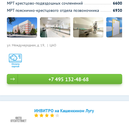
МРТ крестцово-подвздошных сочленений
6600
МРТ пояснично-крестцового отдела позвоночника
6930
ул. Международная, д. 19,
ЦАО
+7 495 132-48-68
ИНВИТРО на Кашенкином Лугу