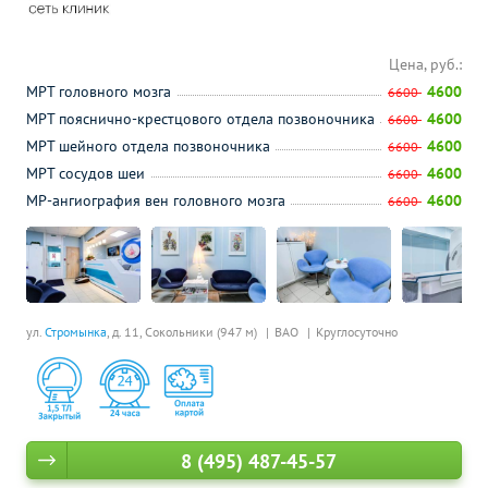
Цена, руб.:
МРТ головного мозга
4600
6600
МРТ пояснично-крестцового отдела позвоночника
4600
6600
МРТ шейного отдела позвоночника
4600
6600
МРТ сосудов шеи
4600
6600
МР-ангиография вен головного мозга
4600
6600
ул.
Стромынка
, д. 11,
Сокольники (947 м)
ВАО
Круглосуточно
8 (495) 487-45-57