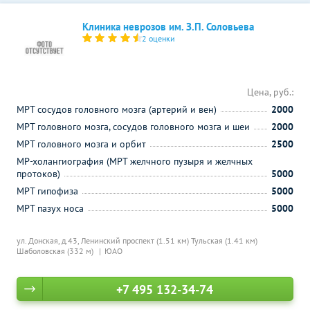
Клиника неврозов им. З.П. Соловьева
2 оценки
Цена, руб.:
МРТ сосудов головного мозга (артерий и вен)
2000
МРТ головного мозга, сосудов головного мозга и шеи
2000
МРТ головного мозга и орбит
2500
МР-холангиография (МРТ желчного пузыря и желчных
протоков)
5000
МРТ гипофиза
5000
МРТ пазух носа
5000
ул. Донская, д.43,
Ленинский проспект (1.51 км)
Тульская (1.41 км)
Шаболовская (332 м)
ЮАО
+7 495 132-34-74