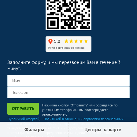
Заполните форму, и мы перезвоним Вам в течение 3
минут.
Нажимая кнопку "Отправить" или обращаясь по
ОТПРАВИТЬ
указанным телефонам, вы подтверждаете
ознакомление с
Публичной офертой
,
Политикой в отношении обработки персональных
данных
и
Согласием на обработку персональных данных
* Скидка до 1000 рублей на МРТ и КТ доступна при записи в избранные
Фильтры
Центры на карте
центры диагностики в определенные дни недели. Более подробно по