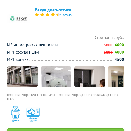
Векул диагностика
1 отзыв
Стоимость, руб.:
МР-ангиография вен головы
4000
5800
МРТ сосудов шеи
4000
5800
МРТ копчика
4500
проспект Мира, 69с1, 3 подъезд,
Проспект Мира (822 м)
Рижская (612 м)
ЦАО