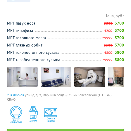
Цена, руб.:
МРТ пазух носа
3700
5300
МРТ гипофиза
3700
4200
МРТ головного мозга
3700
29995
МРТ глазных орбит
3700
5500
МРТ голеностопного сустава
3800
4800
МРТ тазобедренного сустава
3800
29995
2-я Ямская
улица, д. 9,
Марьина роща (639 м)
Савеловская (1.18 км)
СВАО