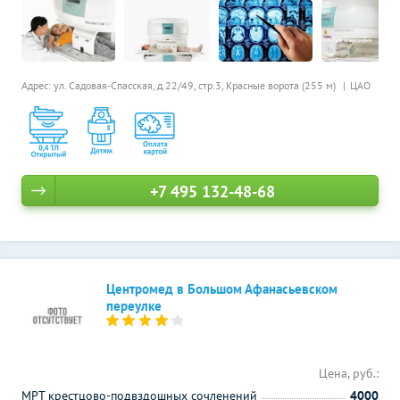
Адрес: ул. Садовая-Спасская, д.22/49, стр.3,
Красные ворота (255 м)
ЦАО
+7 495 132-48-68
Центромед в Большом Афанасьевском
переулке
Цена, руб.:
МРТ крестцово-подвздошных сочленений
4000