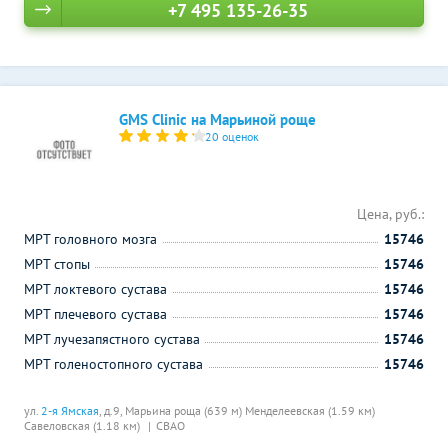
+7 495 135-26-35
GMS Clinic на Марьиной роще
20 оценок
Цена, руб.:
МРТ головного мозга
15746
МРТ стопы
15746
МРТ локтевого сустава
15746
МРТ плечевого сустава
15746
МРТ лучезапястного сустава
15746
МРТ голеностопного сустава
15746
ул.
2-я Ямская
, д.9,
Марьина роща (639 м)
Менделеевская (1.59 км)
Савеловская (1.18 км)
СВАО