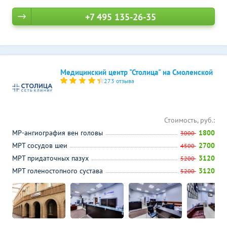
+7 495 135-26-35
Медицинский центр "Столица" на Смоленской
273 отзыва
Стоимость, руб.:
МР-ангиография вен головы
1800
3000
МРТ сосудов шеи
2700
4500
МРТ придаточных пазух
3120
5200
МРТ голеностопного сустава
3120
5200