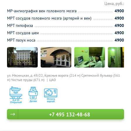
Цена, руб.:
МР-ангиография вен головного мозга
4900
МРТ сосудов головного мозга (артерий и вен)
4900
МРТ гипофиза
4900
МРТ сосудов шеи
4900
МРТ пазух носа
4900
ул. Мясницкая, д. 49/22,
Красные ворота (214 м)
Сретенский бульвар (561
м)
Чистые пруды (671 м)
ЦАО
+7 495 132-48-68