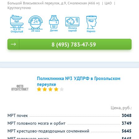
Большой Власьевский переулок, д.9,
Смоленская (466 м)
ЦАО
Круглосуточно
8 (495) 783-47-59
Поликлиника №3 УДПРФ в Грохольском
переулке
Цена, руб.:
МРТ почек
3048
МРТ головного мозга и орбит
3749
МРТ крестцово-подвздошных сочленений
5645
МРТ головного мозга
5645