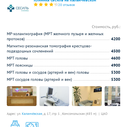
20 отзывов
Стоимость, руб.:
МР-холангиография (МРТ желчного пузыря и желчных
протоков)
4200
Магнитно-резонансная томография крестцово-
подвздошных сочленений
4500
МРТ головы
4600
МРТ поясницы
4900
МРТ головы и сосудов (артерий и вен) головы
5300
МРТ сосудов головы (артерий и вен)
5300
Адрес: ул.
Каланчёвская
, д. 17, стр. 1 ,
Комсомольская (485 м)
ЦАО