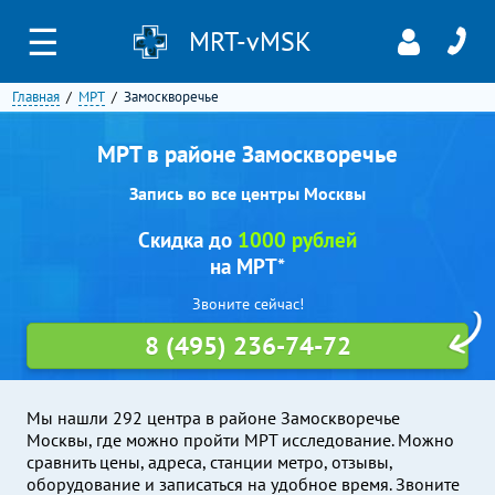
☰
MRT-vMSK
Главная
МРТ
Замоскворечье
МРТ в районе Замоскворечье
Запись во все центры Москвы
Скидка до
1000 рублей
на МРТ*
Звоните сейчас!
8 (495) 236-74-72
Мы нашли 292 центра в районе Замоскворечье
Москвы, где можно пройти МРТ исследование. Можно
сравнить цены, адреса, станции метро, отзывы,
оборудование и записаться на удобное время. Звоните