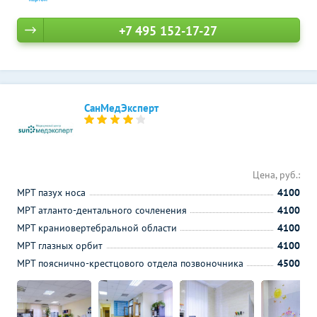
+7 495 152-17-27
СанМедЭксперт
Цена, руб.:
МРТ пазух носа
4100
МРТ атланто-дентального сочленения
4100
МРТ краниовертебральной области
4100
МРТ глазных орбит
4100
МРТ пояснично-крестцового отдела позвоночника
4500