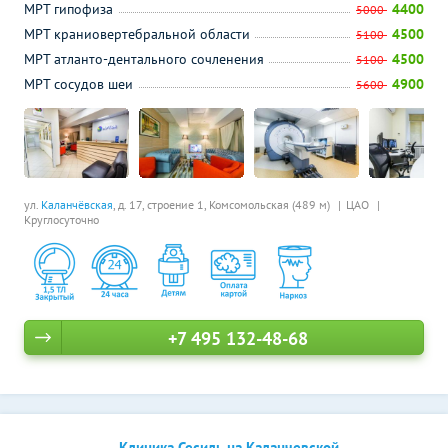
МРТ гипофиза
4400
5000
МРТ краниовертебральной области
4500
5100
МРТ атланто-дентального сочленения
4500
5100
МРТ сосудов шеи
4900
5600
ул.
Каланчёвская
, д. 17, строение 1,
Комсомольская (489 м)
ЦАО
Круглосуточно
+7 495 132-48-68
Клиника Сесиль на Каланчевской