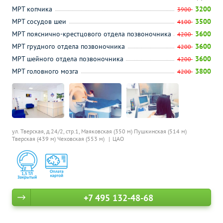
МРТ копчика
3200
3900
МРТ сосудов шеи
3500
4100
МРТ пояснично-крестцового отдела позвоночника
3600
4200
МРТ грудного отдела позвоночника
3600
4200
МРТ шейного отдела позвоночника
3600
4200
МРТ головного мозга
3800
4200
ул. Тверская, д.24/2, стр.1,
Маяковская (350 м)
Пушкинская (514 м)
Тверская (439 м)
Чеховская (553 м)
ЦАО
+7 495 132-48-68