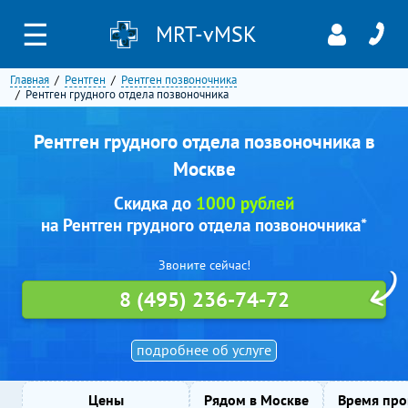
☰
MRT-vMSK
Главная
Рентген
Рентген позвоночника
Рентген грудного отдела позвоночника
Рентген грудного отдела позвоночника в
Москве
Скидка до
1000 рублей
на Рентген грудного отдела позвоночника*
Звоните сейчас!
8 (495) 236-74-72
подробнее об услуге
Цены
Рядом в Москве
Время про