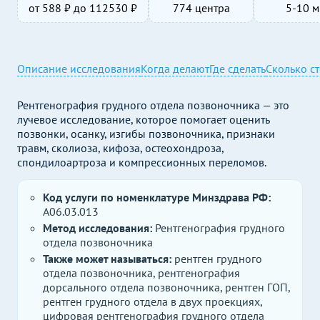
от
588
₽ до
112530
₽
774 центра
5-10 м
Описание исследования
Когда делают
Где сделать
Сколько с
Рентгенография грудного отдела позвоночника — это
лучевое исследование, которое помогает оценить
позвонки, осанку, изгибы позвоночника, признаки
травм, сколиоза, кифоза, остеохондроза,
спондилоартроза и компрессионных переломов.
Код услуги по номенклатуре Минздрава РФ:
A06.03.013
Метод исследования:
Рентгенография грудного
отдела позвоночника
Также может называться:
рентген грудного
отдела позвоночника, рентгенография
дорсального отдела позвоночника, рентген ГОП,
рентген грудного отдела в двух проекциях,
цифровая рентгенография грудного отдела