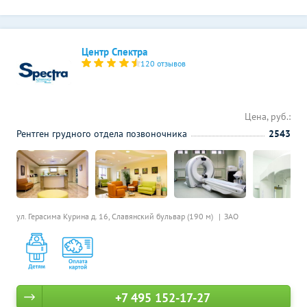
Центр Спектра
120 отзывов
Цена, руб.:
Рентген грудного отдела позвоночника
2543
ул. Герасима Курина д. 16,
Славянский бульвар (190 м)
ЗАО
+7 495 152-17-27