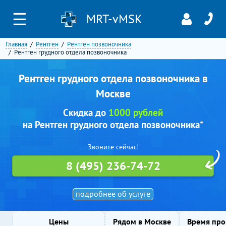
☰
MRT-vMSK
Главная
Рентген
Рентген позвоночника
Рентген грудного отдела позвоночника
Рентген грудного отдела позвоночника в
Москве
Скидка до
1000 рублей
на Рентген грудного отдела позвоночника*
Звоните сейчас!
8 (495) 236-74-72
подробнее об услуге
Цены
Рядом в Москве
Время про