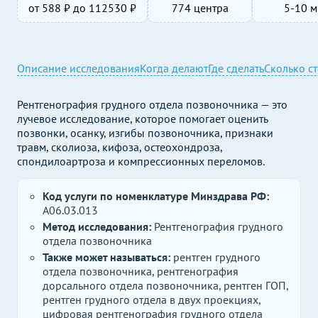
от
588
₽ до
112530
₽
774 центра
5-10 м
Описание исследования
Когда делают
Где сделать
Сколько с
Рентгенография грудного отдела позвоночника — это
лучевое исследование, которое помогает оценить
позвонки, осанку, изгибы позвоночника, признаки
травм, сколиоза, кифоза, остеохондроза,
спондилоартроза и компрессионных переломов.
Код услуги по номенклатуре Минздрава РФ:
A06.03.013
Метод исследования:
Рентгенография грудного
отдела позвоночника
Также может называться:
рентген грудного
отдела позвоночника, рентгенография
дорсального отдела позвоночника, рентген ГОП,
рентген грудного отдела в двух проекциях,
цифровая рентгенография грудного отдела