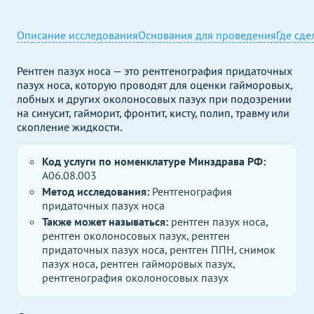
Описание исследования
Основания для проведения
Где сде
Рентген пазух носа — это рентгенография придаточных
пазух носа, которую проводят для оценки гайморовых,
лобных и других околоносовых пазух при подозрении
на синусит, гайморит, фронтит, кисту, полип, травму или
скопление жидкости.
Код услуги по номенклатуре Минздрава РФ:
A06.08.003
Метод исследования:
Рентгенография
придаточных пазух носа
Также может называться:
рентген пазух носа,
рентген околоносовых пазух, рентген
придаточных пазух носа, рентген ППН, снимок
пазух носа, рентген гайморовых пазух,
рентгенография околоносовых пазух