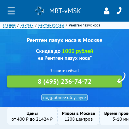
☰
MRT-vMSK
Главная
Рентген
Рентген головы
Рентген пазух носа
Рентген пазух носа в Москве
Скидка до
1000 рублей
на Рентген пазух носа*
Звоните сейчас!
8 (495) 236-74-72
подробнее об услуге
Цены
Рядом в Москве
Время пров
от
400
₽ до
21424
₽
1208 центров
5-10 ми