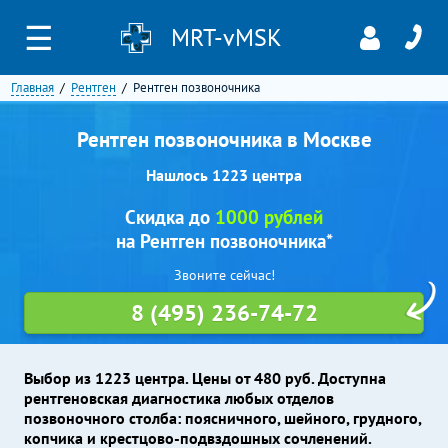
☰
MRT-vMSK
Главная
Рентген
Рентген позвоночника
Рентген позвоночника в Москве
Нашлось 1223 центра
Скидка до
1000 рублей
на Рентген позвоночника*
Звоните сейчас!
8 (495) 236-74-72
Выбор из 1223 центра. Цены от 480 руб. Доступна
рентгеновская диагностика любых отделов
позвоночного столба: поясничного, шейного, грудного,
копчика и крестцово-подвздошных сочленений.