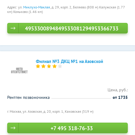
Адрес: ул.
Миклухо-Маклая
, д. 29, корп. 2,
Беляево (808 м)
Калужская (1.77
км)
Коньково (1.46 км)
4953300894849533081294953366733
Филиал №3 ДКЦ №1 на Азовской
Цена, руб.:
Рентген позвоночника
от 1735
г. Москва, ул. Азовская, д. 20, корп. 1,
Каховская (319 м)
+7 495 318-76-33