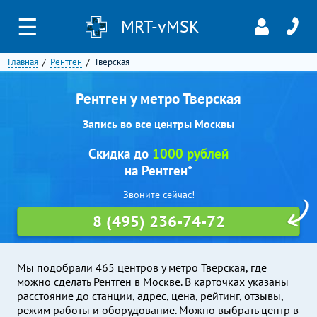
☰
MRT-vMSK
Главная
Рентген
Тверская
Рентген у метро Тверская
Запись во все центры Москвы
Скидка до
1000 рублей
на Рентген*
Звоните сейчас!
8 (495) 236-74-72
Мы подобрали 465 центров у метро Тверская, где
можно сделать Рентген в Москве. В карточках указаны
расстояние до станции, адрес, цена, рейтинг, отзывы,
режим работы и оборудование. Можно выбрать центр в