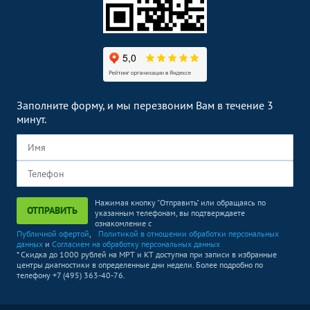
Заполните форму, и мы перезвоним Вам в течение 3
минут.
Нажимая кнопку "Отправить" или обращаясь по
ОТПРАВИТЬ
указанным телефонам, вы подтверждаете
ознакомление с
Публичной офертой
,
Политикой в отношении обработки персональных
данных
и
Согласием на обработку персональных данных
* Скидка до 1000 рублей на МРТ и КТ доступна при записи в избранные
центры диагностики в определенные дни недели. Более подробно по
телефону +7 (495) 363-40-76.