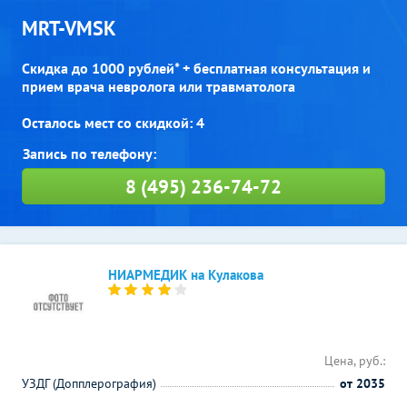
MRT-VMSK
Скидка до 1000 рублей* + бесплатная консультация и
прием врача невролога или травматолога
Осталось мест со скидкой: 4
8 (495) 236-74-72
НИАРМЕДИК на Кулакова
Цена, руб.:
УЗДГ (Допплерография)
от 2035