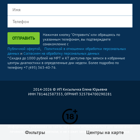
Нажимая кнопку "Отправить" или обращаясь по
ОТПРАВИТЬ
указанным телефонам, вы подтверждаете
ознакомление с
Публичной офертой
,
Политикой в отношении обработки персональных
данных
и
Согласием на обработку персональных данных
* Скидка до 1000 рублей на МРТ и КТ доступна при записи в избранные
центры диагностики в определенные дни недели. Более подробно по
телефону +7 (495) 363-40-76.
2014-2026 © ИП Кисылычка Елена Юрьевна
ИНН 781462587353, ОГРНИП 325784700290281
Информация, указанная на сайте, не должна использоваться для назначения
Фильтры
Центры на карте
лечения, постановки диагноза, и не может заменить очного приема врача.