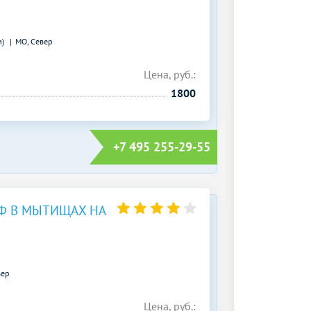
м)
МО, Север
Цена, руб.:
1800
+7 495 255-29-55
Ф В МЫТИЩАХ НА
вер
Цена, руб.: