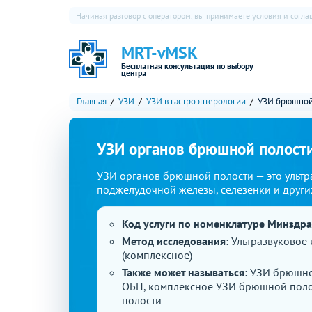
Начиная разговор с оператором, вы принимаете условия и согл
MRT-vMSK
Бесплатная консультация по выбору
центра
Главная
УЗИ
УЗИ в гастроэнтерологии
УЗИ брюшной
УЗИ органов брюшной полост
УЗИ органов брюшной полости — это ультр
поджелудочной железы, селезенки и други
Код услуги по номенклатуре Минздр
Метод исследования:
Ультразвуковое
(комплексное)
Также может называться:
УЗИ брюшно
ОБП, комплексное УЗИ брюшной поло
полости