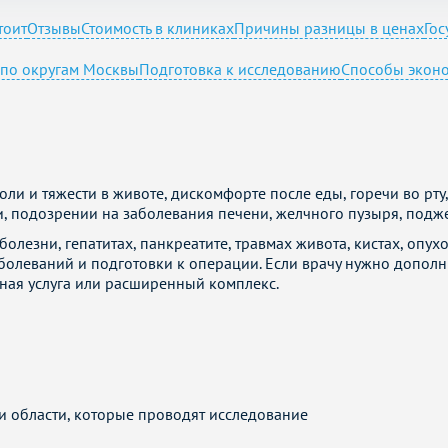
тоит
Отзывы
Стоимость в клиниках
Причины разницы в ценах
Гос
по округам Москвы
Подготовка к исследованию
Способы экон
 и тяжести в животе, дискомфорте после еды, горечи во рту, 
и, подозрении на заболевания печени, желчного пузыря, подж
лезни, гепатитах, панкреатите, травмах живота, кистах, опу
аболеваний и подготовки к операции. Если врачу нужно дополн
ьная услуга или расширенный комплекс.
 области, которые проводят исследование