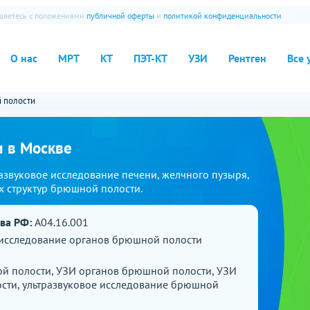
ашаетесь с положениями
публичной оферты
и
политикой конфиденциальности
О нас
МРТ
КТ
ПЭТ-КТ
УЗИ
Рентген
Все 
 полости
и в Москве
азвуковое исследование печени, желчного пузыря,
х структур брюшной полости.
ава РФ:
A04.16.001
 исследование органов брюшной полости
й полости, УЗИ органов брюшной полости, УЗИ
сти, ультразвуковое исследование брюшной