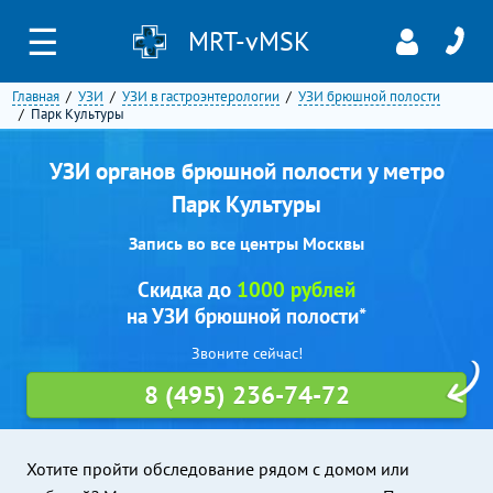
☰
MRT-vMSK
Главная
УЗИ
УЗИ в гастроэнтерологии
УЗИ брюшной полости
Парк Культуры
УЗИ органов брюшной полости у метро
Парк Культуры
Запись во все центры Москвы
Скидка до
1000 рублей
на УЗИ брюшной полости*
Звоните сейчас!
8 (495) 236-74-72
Хотите пройти обследование рядом с домом или