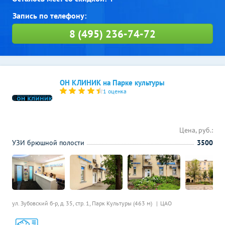
8 (495) 236-74-72
ОН КЛИНИК на Парке культуры
1 оценка
Цена, руб.:
УЗИ брюшной полости
3500
ул. Зубовский б-р, д. 35, стр. 1,
Парк Культуры (463 м)
ЦАО