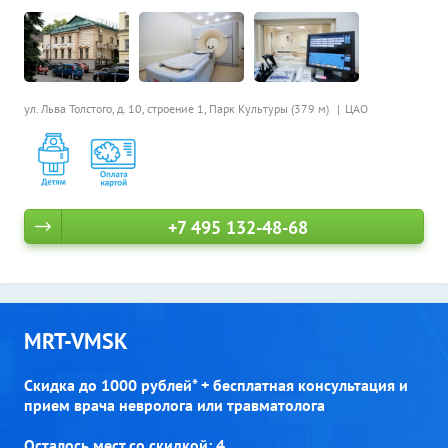
ул. Льва Толстого, д. 10, строение 1,
Парк Культуры (379 м)
ЦАО
+7 495 132-48-68
MRT-VMSK
Скидка до 1000 рублей* + бесплатная консультация и
прием врача невролога или травматолога
Осталось мест со скидкой: 4