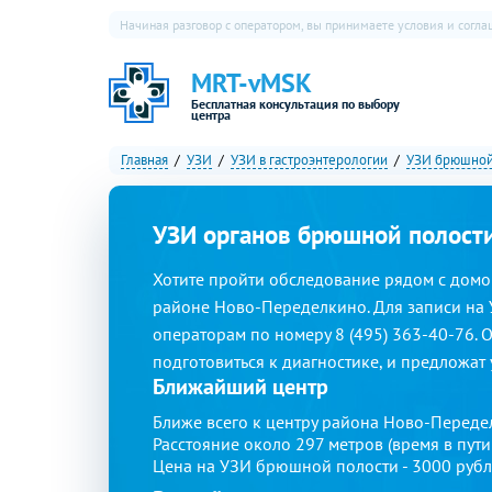
Начиная разговор с оператором, вы принимаете условия и согл
MRT-vMSK
Бесплатная консультация по выбору
центра
Главная
УЗИ
УЗИ в гастроэнтерологии
УЗИ брюшной
УЗИ органов брюшной полост
Хотите пройти обследование рядом с домо
районе Ново-Переделкино. Для записи на
операторам по номеру 8 (495) 363-40-76. 
подготовиться к диагностике, и предложат
Ближайший центр
Ближе всего к центру района Ново-Переде
Расстояние около 297 метров (время в пут
Цена на УЗИ брюшной полости - 3000 рубл