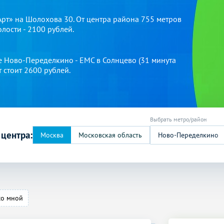
рт» на Шолохова 30. От центра района 755 метров
лости - 2100 рублей.
е Ново-Переделкино - ЕМС в Солнцево (31 минута
 стоит 2600 рублей.
 центра:
Ново-Переделкино
со мной