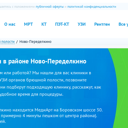
ашаетесь с положениями
публичной оферты
и
политикой конфиденциальности
О нас
МРТ
КТ
ПЭТ-КТ
УЗИ
Рентген
Все 
 полости
Ново-Переделкино
и в районе Ново-Переделкино
м или работой? Мы нашли для вас клиники в
 УЗИ органов брюшной полости, позвоните
Они подберут подходящую клинику, расскажут, как
 удобное время для процедуры.
лкино находится МедиАрт на Боровском шоссе 30.
и примерно 4 минуты пешком от центра района).
ей.