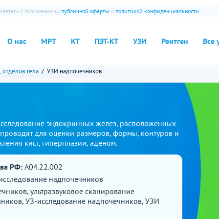
ашаетесь с положениями
публичной оферты
и
политикой конфиденциальности
О нас
МРТ
КТ
ПЭТ-КТ
УЗИ
Рентген
Все 
, отделов тела
УЗИ надпочечников
 исследование эндокринных желез, расположенных
проводят для оценки размеров, формы, контуров и
ления кист, гиперплазии, аденом.
ава РФ:
A04.22.002
 исследование надпочечников
чников, ультразвуковое сканирование
ников, УЗ-исследование надпочечников, УЗИ