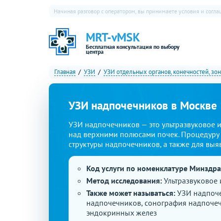
Начиная разговор с оператором, вы принимаете условия и согл
MRT-vMSK
Бесплатная консультация по выбору
центра
Главная
УЗИ
УЗИ отдельных органов, конечностей, зон
УЗИ надпочечников в Москве
УЗИ надпочечников — это ультразвуковое
над верхними полюсами почек. Процедуру 
структуры надпочечников, а также для выяв
Код услуги по номенклатуре Минздр
Метод исследования:
Ультразвуковое
Также может называться:
УЗИ надпоче
надпочечников, сонография надпочеч
эндокринных желез