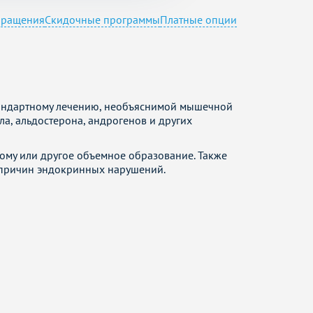
бращения
Скидочные программы
Платные опции
тандартному лечению, необъяснимой мышечной
ла, альдостерона, андрогенов и других
ому или другое объемное образование. Также
 причин эндокринных нарушений.