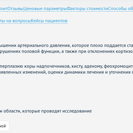
тоит
Отзывы
Ценовые параметры
Факторы стоимости
Способы о
ты на вопросы
Кейсы пациентов
ышении артериального давления, которое плохо поддается с
нарушениях половой функции, а также при отклонениях кортизо
перплазию коры надпочечников, кисту, аденому, феохромоцит
выявленных изменений, оценки динамики лечения и уточнения
 области, которые проводят исследование
ной