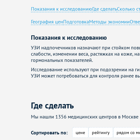
Показания к исследованию
Где сделать
Сколько с
География цен
Подготовка
Методы экономии
Отве
Показания к исследованию
УЗИ надпочечников назначают при стойком пов
слабости, изменении веса, растяжках на коже, 
гормональных показателей.
Исследование используют при подозрении на ги
УЗИ может потребоваться для контроля ранее 
Где сделать
Мы нашли 1356 медицинских центров в Москве и
Сортировать по:
цене
рейтингу
рядом со м