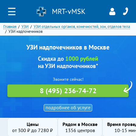
☰
MRT-vMSK
Главная
УЗИ
УЗИ отдельных органов, конечностей, зон, отделов тела
УЗИ надпочечников
УЗИ надпочечников в Москве
Скидка до
1000 рублей
на УЗИ надпочечников*
Звоните сейчас!
8 (495) 236-74-72
подробнее об услуге
Цены
Рядом в Москве
Время прове
от
300
₽ до
7280
₽
1356 центров
10-15 ми