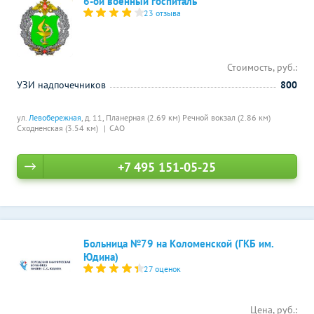
6-ой военный госпиталь
23 отзыва
Стоимость, руб.:
УЗИ надпочечников
800
ул.
Левобережная
, д. 11,
Планерная (2.69 км)
Речной вокзал (2.86 км)
Сходненская (3.54 км)
САО
+7 495 151-05-25
Больница №79 на Коломенской (ГКБ им.
Юдина)
27 оценок
Цена, руб.: