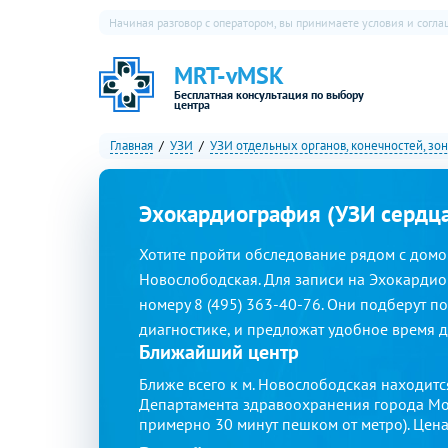
Начиная разговор с оператором, вы принимаете условия и согл
MRT-vMSK
Бесплатная консультация по выбору
центра
Главная
УЗИ
УЗИ отдельных органов, конечностей, зон
Эхокардиография (УЗИ сердца
Хотите пройти обследование рядом с домо
Новослободская. Для записи на Эхокардио
номеру 8 (495) 363-40-76. Они подберут по
диагностике, и предложат удобное время 
Ближайший центр
Ближе всего к м. Новослободская находит
Департамента здравоохранения города Моск
примерно 30 минут пешком от метро). Цена