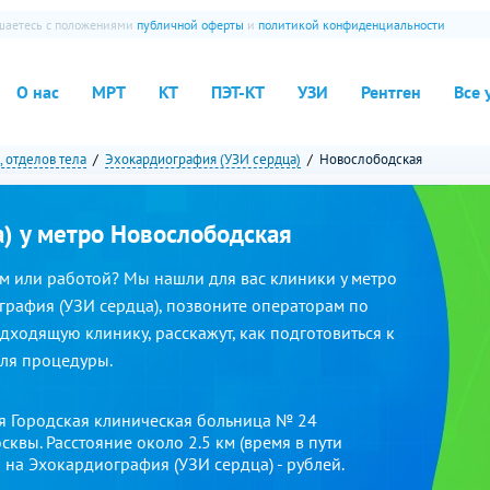
ашаетесь с положениями
публичной оферты
и
политикой конфиденциальности
О нас
МРТ
КТ
ПЭТ-КТ
УЗИ
Рентген
Все 
, отделов тела
Эхокардиография (УЗИ сердца)
Новослободская
) у метро Новослободская
м или работой? Мы нашли для вас клиники у метро
графия (УЗИ сердца), позвоните операторам по
дходящую клинику, расскажут, как подготовиться к
для процедуры.
ся Городская клиническая больница № 24
вы. Расстояние около 2.5 км (время в пути
 на Эхокардиография (УЗИ сердца) - рублей.