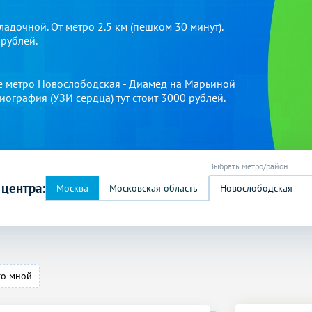
дочной. От метро 2.5 км (пешком 30 минут).
 рублей.
е метро Новослободская - Диамед на Марьиной
иография (УЗИ сердца) тут стоит 3000 рублей.
 центра:
Новослободская
со мной