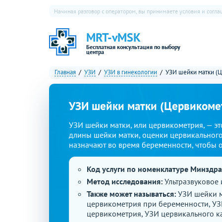
Начиная разговор с оператором, вы принимаете условия и согл
MRT-vMSK
Бесплатная консультация по выбору
центра
Главная
УЗИ
УЗИ в гинекологии
УЗИ шейки матки (
УЗИ шейки матки (Цервикоме
УЗИ шейки матки, или цервикометрия, — эт
длины шейки матки, оценки цервикального 
назначают во время беременности, чтобы 
Код услуги по номенклатуре Минздр
Метод исследования:
Ультразвуковое
Также может называться:
УЗИ шейки м
цервикометрия при беременности, УЗ
цервикометрия, УЗИ цервикального к