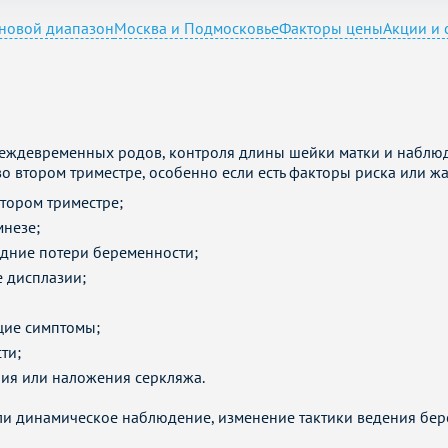
новой диапазон
Москва и Подмосковье
Факторы цены
Акции и 
еждевременных родов, контроля длины шейки матки и наблю
во втором триместре, особенно если есть факторы риска или ж
тором триместре;
мнезе;
ние потери беременности;
е дисплазии;
щие симптомы;
ти;
рия или наложения серкляжа.
я ли динамическое наблюдение, изменение тактики ведения б