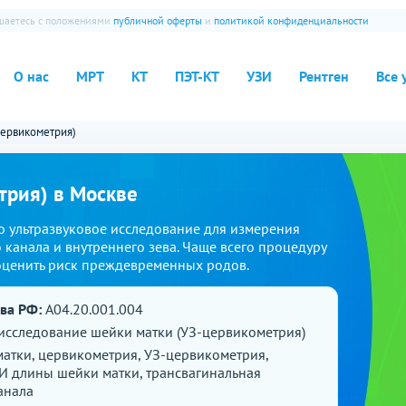
ашаетесь с положениями
публичной оферты
и
политикой конфиденциальности
О нас
МРТ
КТ
ПЭТ-КТ
УЗИ
Рентген
Все 
Цервикометрия)
трия) в Москве
о ультразвуковое исследование для измерения
канала и внутреннего зева. Чаще всего процедуру
оценить риск преждевременных родов.
ава РФ:
A04.20.001.004
 исследование шейки матки (УЗ-цервикометрия)
атки, цервикометрия, УЗ-цервикометрия,
И длины шейки матки, трансвагинальная
анала