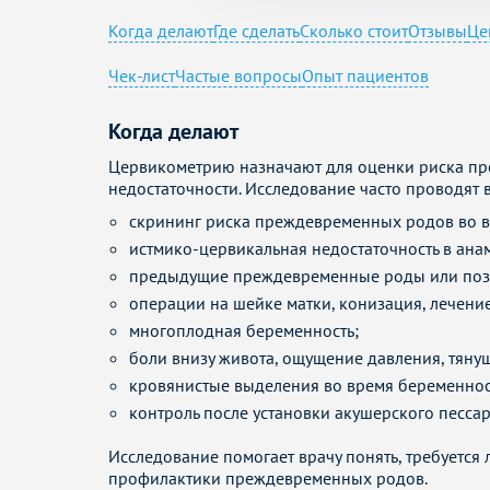
Когда делают
Где сделать
Сколько стоит
Отзывы
Це
Чек-лист
Частые вопросы
Опыт пациентов
Когда делают
Цервикометрию назначают для оценки риска пр
недостаточности. Исследование часто проводят 
скрининг риска преждевременных родов во в
истмико-цервикальная недостаточность в ана
предыдущие преждевременные роды или позд
операции на шейке матки, конизация, лечени
многоплодная беременность;
боли внизу живота, ощущение давления, тяну
кровянистые выделения во время беременнос
контроль после установки акушерского песса
Исследование помогает врачу понять, требуетс
профилактики преждевременных родов.