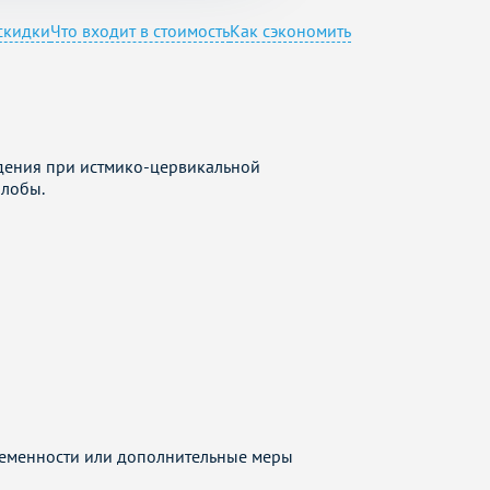
скидки
Что входит в стоимость
Как сэкономить
дения при истмико-цервикальной
алобы.
еременности или дополнительные меры