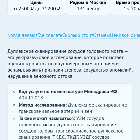
Цены
Рядом в Москве
Время про
от
2500
₽ до
21200
₽
131 центр
15-20 
Когда делают
Где сделать
Сколько стоит
Отзывы
Ценовой диа
Дуплексное сканирование сосудов головного мозга —
это ультразвуковое исследование, которое помогает
оценить кровоток по внутричерепным артериям и
венам, выявить признаки стеноза, сосудистых аномалий,
нарушения венозного оттока.
Код услуги по номенклатуре Минздрава РФ:
A04.12.018
Метод исследования:
Дуплексное сканирование
транскраниальное артерий и вен
Также может называться:
УЗИ сосудов
головного мозга, дуплексное сканирование
сосудов головы, транскраниальное дуплексное
сканирование, ТКДС, ТКДГ, УЗДГ сосудов