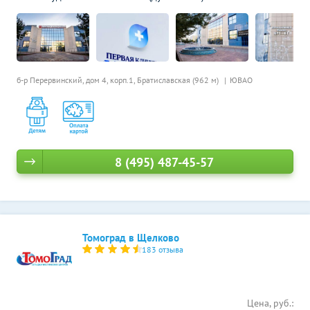
б-р Перервинский, дом 4, корп.1,
Братиславская (962 м)
ЮВАО
8 (495) 487-45-57
Томоград в Щелково
183 отзыва
Цена, руб.: