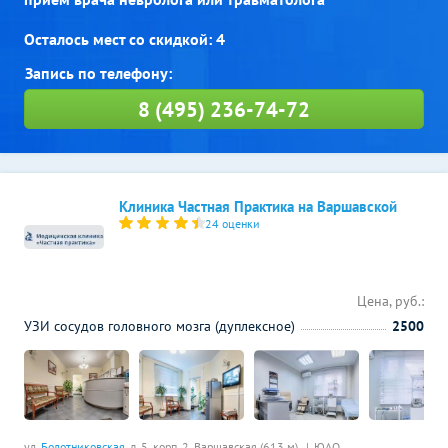
Осталось мест со скидкой: 4
8 (495) 236-74-72
Клиника Частная Практика на Варшавской
24 оценки
Цена, руб.:
УЗИ сосудов головного мозга (дуплексное)
2500
ул.
Болотниковская
, д. 5, корп. 2,
Варшавская (613 м)
ЮАО