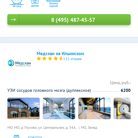
8 (495) 487-45-57
Медскан на Ильинском
132 отзыва
Цена, руб.:
УЗИ сосудов головного мозга (дуплексное)
6200
МО, МО, д. Глухово, ул. Центральная, д. 34А,
МО, Запад