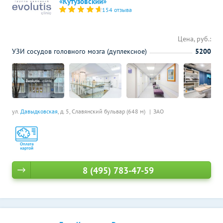
«Кутузовский»
154 отзыва
Цена, руб.:
УЗИ сосудов головного мозга (дуплексное)
5200
ул.
Давыдковская
, д. 5,
Славянский бульвар (648 м)
ЗАО
8 (495) 783-47-59