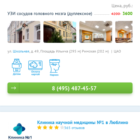
Цена, руб.:
УЗИ сосудов головного мозга (дуплексное)
3600
4200
ул.
Школьная
, д. 49,
Площадь Ильича (295 м)
Римская (202 м)
ЦАО
8 (495) 487-45-57
Клиника научной медицины №1 в Люблино
365 отзывов