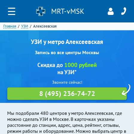
☰
MRT-vMSK
Главная
УЗИ
Алексеевская
УЗИ у метро Алексеевская
Запись во все центры Москвы
Скидка до
1000 рублей
на УЗИ*
Звоните сейчас!
8 (495) 236-74-72
Мы подобрали 480 центров у метро Алексеевская, где
можно сделать УЗИ в Москве. В карточках указаны
расстояние до станции, адрес, цена, рейтинг, отзывы,
режим работы и оборудование. Можно выбрать центр в