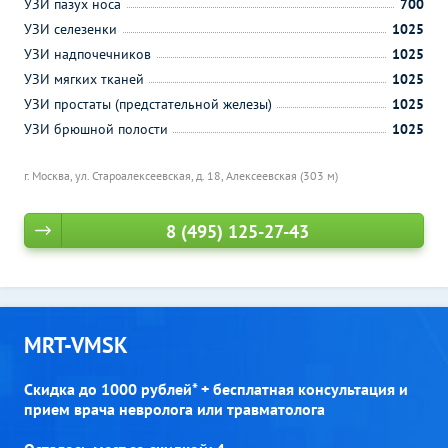
УЗИ пазух носа
700
УЗИ селезенки
1025
УЗИ надпочечников
1025
УЗИ мягких тканей
1025
УЗИ простаты (предстательной железы)
1025
УЗИ брюшной полости
1025
г. Москва, ул. Староалексеевская, д. 18,
Алексеевская (303 м)
8 (495) 125-27-43
MRT-VMSK
Скидка до 1000 рублей* + бесплатная консультация и
прием врача невролога или травматолога