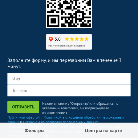
Заполните форму, и мы перезвоним Вам в течение 3
минут.
Нажимая кнопку "Отправить" или обращаясь по
ОТПРАВИТЬ
указанным телефонам, вы подтверждаете
ознакомление с
Публичной офертой
,
Политикой в отношении обработки персональных
данных
и
Согласием на обработку персональных данных
* Скидка до 1000 рублей на МРТ и КТ доступна при записи в избранные
Фильтры
Центры на карте
центры диагностики в определенные дни недели. Более подробно по
телефону +7 (495) 363-40-76.