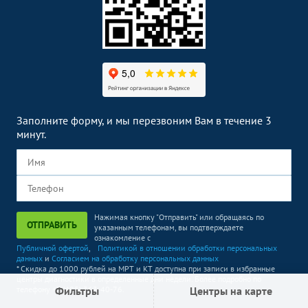
Заполните форму, и мы перезвоним Вам в течение 3
минут.
Нажимая кнопку "Отправить" или обращаясь по
ОТПРАВИТЬ
указанным телефонам, вы подтверждаете
ознакомление с
Публичной офертой
,
Политикой в отношении обработки персональных
данных
и
Согласием на обработку персональных данных
* Скидка до 1000 рублей на МРТ и КТ доступна при записи в избранные
центры диагностики в определенные дни недели. Более подробно по
Фильтры
Центры на карте
телефону +7 (495) 363-40-76.