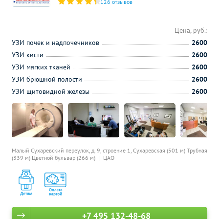
126 отзывов
Цена, руб.:
УЗИ почек и надпочечников
2600
УЗИ кисти
2600
УЗИ мягких тканей
2600
УЗИ брюшной полости
2600
УЗИ щитовидной железы
2600
Малый Сухаревский переулок, д. 9, строение 1,
Сухаревская (501 м)
Трубная
(339 м)
Цветной бульвар (266 м)
ЦАО
+7 495 132-48-68