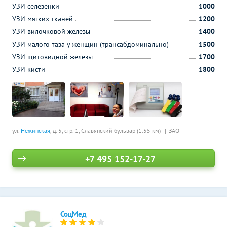
УЗИ селезенки
1000
УЗИ мягких тканей
1200
УЗИ вилочковой железы
1400
УЗИ малого таза у женщин (трансабдоминально)
1500
УЗИ щитовидной железы
1700
УЗИ кисти
1800
ул.
Нежинская
, д. 5, стр. 1,
Славянский бульвар (1.55 км)
ЗАО
+7 495 152-17-27
СоцМед