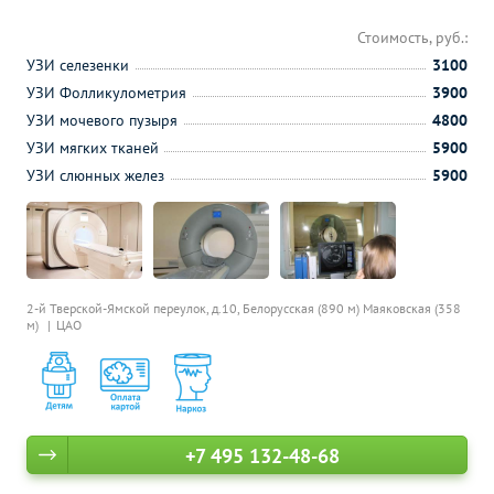
Стоимость, руб.:
УЗИ селезенки
3100
УЗИ Фолликулометрия
3900
УЗИ мочевого пузыря
4800
УЗИ мягких тканей
5900
УЗИ слюнных желез
5900
2-й Тверской-Ямской переулок, д.10,
Белорусская (890 м)
Маяковская (358
м)
ЦАО
+7 495 132-48-68