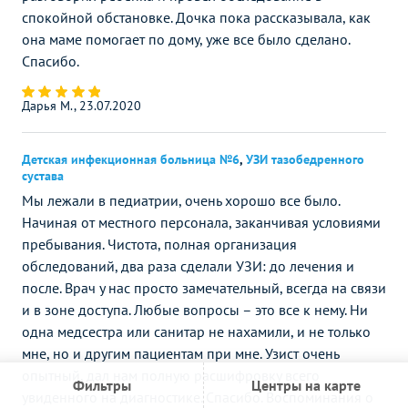
спокойной обстановке. Дочка пока рассказывала, как
она маме помогает по дому, уже все было сделано.
Спасибо.
Дарья М., 23.07.2020
Детская инфекционная больница №6
,
УЗИ тазобедренного
сустава
Мы лежали в педиатрии, очень хорошо все было.
Начиная от местного персонала, заканчивая условиями
пребывания. Чистота, полная организация
обследований, два раза сделали УЗИ: до лечения и
после. Врач у нас просто замечательный, всегда на связи
и в зоне доступа. Любые вопросы – это все к нему. Ни
одна медсестра или санитар не нахамили, и не только
мне, но и другим пациентам при мне. Узист очень
опытный, дал нам полную расшифровку всего
Фильтры
Центры на карте
увиденного на диагностике. Спасибо. Воспоминания о