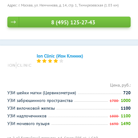
Адрес: г. Москва, ул. Немчинова, д. 14, стр. 1,
Тимирязевская (1.03 км)
8 (495) 125-27-43
Ion Clinic (Ион Клиник)
Цена, руб.:
УЗИ шейки матки (Цервикометрия)
720
УЗИ забрюшинного пространства
1000
1700
УЗИ вилочковой железы
1100
УЗИ надпочечников
1100
1800
УЗИ мочевого пузыря
1490
1690
ул. 2-ой Балтийский переулок, д.6,
Сокол (705 м)
САО