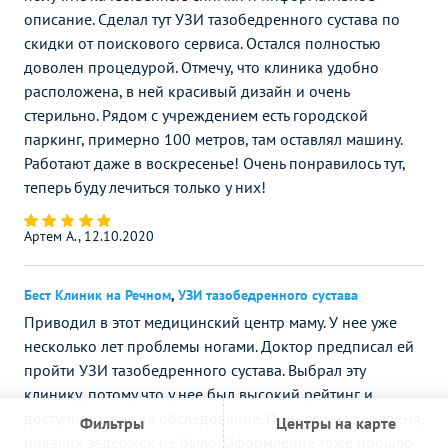
описание. Сделал тут УЗИ тазобедренного сустава по
скидки от поискового сервиса. Остался полностью
доволен процедурой. Отмечу, что клиника удобно
расположена, в ней красивый дизайн и очень
стерильно. Рядом с учреждением есть городской
паркинг, примерно 100 метров, там оставлял машину.
Работают даже в воскресенье! Очень понравилось тут,
теперь буду лечиться только у них!
Артем А., 12.10.2020
Бест Клиник на Речном
,
УЗИ тазобедренного сустава
Приводил в этот медицинский центр маму. У нее уже
несколько лет проблемы ногами. Доктор предписал ей
пройти УЗИ тазобедренного сустава. Выбрал эту
клинику, потому что у нее был высокий рейтинг и
доступная цена на обследование. Приняли нас вовремя,
Фильтры
Центры на карте
никаких задержек не было. Оформление тоже прошло