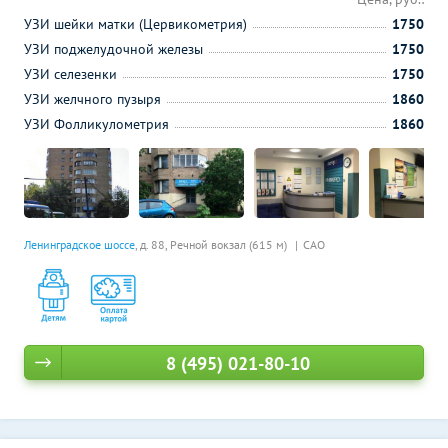
УЗИ шейки матки (Цервикометрия)
1750
УЗИ поджелудочной железы
1750
УЗИ селезенки
1750
УЗИ желчного пузыря
1860
УЗИ Фолликулометрия
1860
Ленинградское шоссе
, д. 88,
Речной вокзал (615 м)
САО
8 (495) 021-80-10