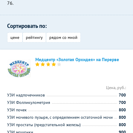
76.
Сортировать по:
цене
рейтингу
рядом со мной
Медцентр «Золотая Орхидея» на Перерве
Цена, руб.:
УЗИ надпочечников
700
УЗИ Фолликулометрия
700
УЗИ почек
800
УЗИ мочевого пузыря, с определением остаточной мочи
800
УЗИ простаты (предстательной железы)
800
УЗИ мошонки
900