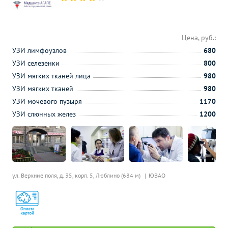
Цена, руб.:
УЗИ лимфоузлов
680
УЗИ селезенки
800
УЗИ мягких тканей лица
980
УЗИ мягких тканей
980
УЗИ мочевого пузыря
1170
УЗИ слюнных желез
1200
ул. Верхние поля, д. 35, корп. 5,
Люблино (684 м)
ЮВАО