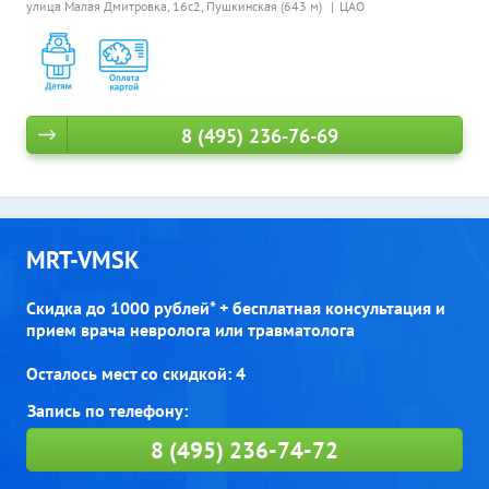
улица Малая Дмитровка, 16с2,
Пушкинская (643 м)
ЦАО
8 (495) 236-76-69
MRT-VMSK
Скидка до 1000 рублей* + бесплатная консультация и
прием врача невролога или травматолога
Осталось мест со скидкой: 4
8 (495) 236-74-72