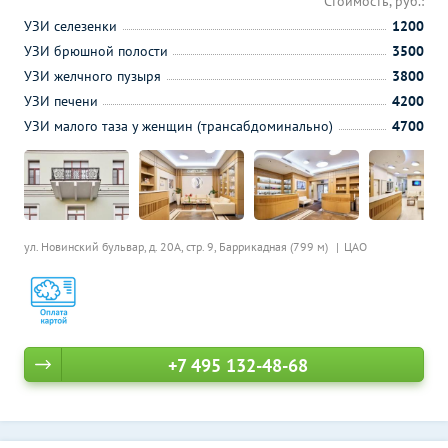
Стоимость, руб.:
УЗИ селезенки
1200
УЗИ брюшной полости
3500
УЗИ желчного пузыря
3800
УЗИ печени
4200
УЗИ малого таза у женщин (трансабдоминально)
4700
ул. Новинский бульвар, д. 20А, стр. 9,
Баррикадная (799 м)
ЦАО
+7 495 132-48-68