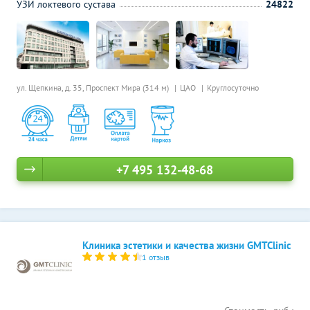
УЗИ локтевого сустава
24822
ул. Щепкина, д. 35,
Проспект Мира (314 м)
ЦАО
Круглосуточно
+7 495 132-48-68
Клиника эстетики и качества жизни GMTClinic
1 отзыв