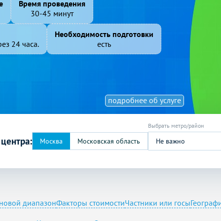
е
Время проведения
30-45 минут
Необходимость подготовки
ез 24 часа.
есть
подробнее об услуге
 центра:
Не важно
новой диапазон
Факторы стоимости
Частники или госы
Географ