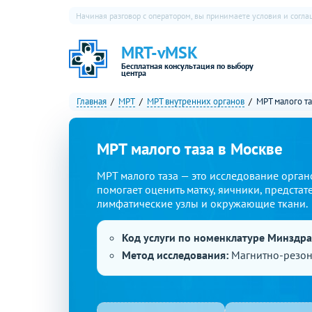
Начиная разговор с оператором, вы принимаете условия и согл
MRT-vMSK
Бесплатная консультация по выбору
центра
Главная
МРТ
МРТ внутренних органов
МРТ малого та
МРТ малого таза в Москве
МРТ малого таза — это исследование орган
помогает оценить матку, яичники, предстат
лимфатические узлы и окружающие ткани.
Код услуги по номенклатуре Минздр
Метод исследования:
Магнитно-резон