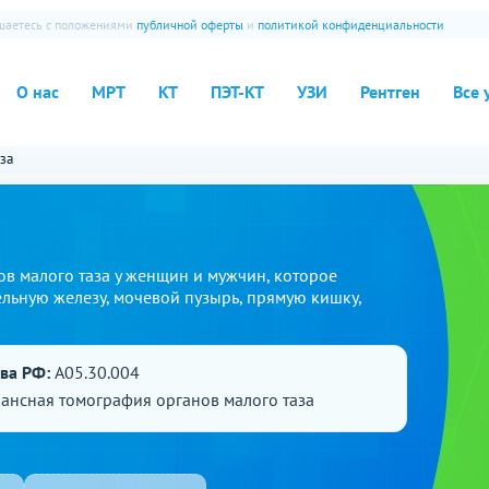
ашаетесь с положениями
публичной оферты
и
политикой конфиденциальности
О нас
МРТ
КТ
ПЭТ-КТ
УЗИ
Рентген
Все 
за
ов малого таза у женщин и мужчин, которое
ельную железу, мочевой пузырь, прямую кишку,
ава РФ:
A05.30.004
ансная томография органов малого таза