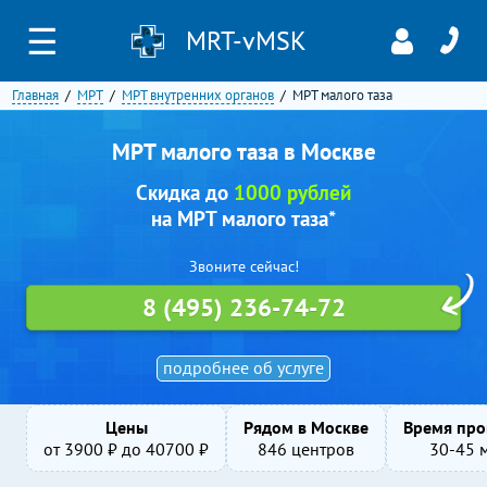
☰
MRT-vMSK
Главная
МРТ
МРТ внутренних органов
МРТ малого таза
МРТ малого таза в Москве
Скидка до
1000 рублей
на МРТ малого таза*
Звоните сейчас!
8 (495) 236-74-72
подробнее об услуге
Цены
Рядом в Москве
Время про
от
3900
₽ до
40700
₽
846 центров
30-45 