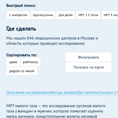
Быстрый поиск:
С контрастом
Круглосуточно
Для детей
МРТ 1.5 тесла
МРТ 3 тес
Где сделать
Мы нашли 846 медицинских центров в Москве и
области, которые проводят исследование
Сортировать по:
Фильтровать
цене
рейтингу
Показать на карте
рядом со мной
Описание исследования
Когда делают
Где сделать
Сколько с
МРТ малого таза — это исследование органов малого
таза у женщин и мужчин, которое помогает оценить
матку, яичники, предстательную железу, мочевой