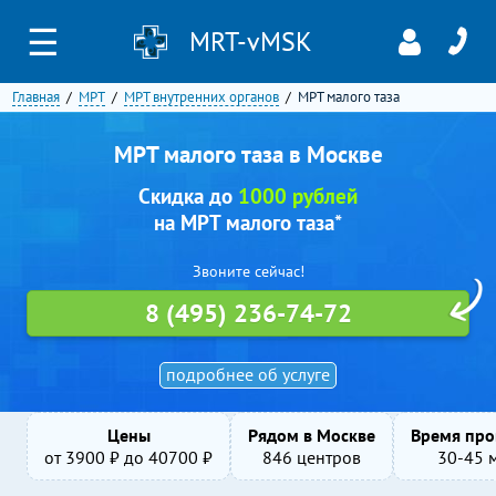
☰
MRT-vMSK
Главная
МРТ
МРТ внутренних органов
МРТ малого таза
МРТ малого таза в Москве
Скидка до
1000 рублей
на МРТ малого таза*
Звоните сейчас!
8 (495) 236-74-72
подробнее об услуге
Цены
Рядом в Москве
Время про
от
3900
₽ до
40700
₽
846 центров
30-45 