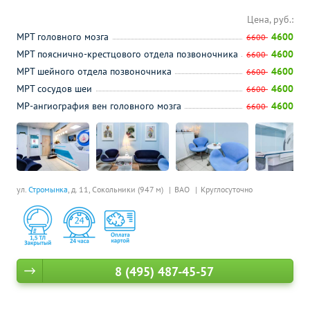
Цена, руб.:
МРТ головного мозга
4600
6600
МРТ пояснично-крестцового отдела позвоночника
4600
6600
МРТ шейного отдела позвоночника
4600
6600
МРТ сосудов шеи
4600
6600
МР-ангиография вен головного мозга
4600
6600
ул.
Стромынка
, д. 11,
Сокольники (947 м)
ВАО
Круглосуточно
8 (495) 487-45-57