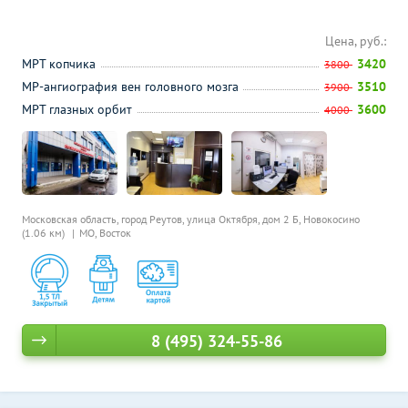
Цена, руб.:
МРТ копчика
3420
3800
МР-ангиография вен головного мозга
3510
3900
МРТ глазных орбит
3600
4000
Московская область, город Реутов, улица Октября, дом 2 Б,
Новокосино
(1.06 км)
МО, Восток
8 (495) 324-55-86