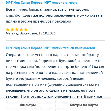
МРТ Мед Семья Перово
,
МРТ головного мозга
Все отлично, быстрая запись, все очень удобно,
спасибо! Сразу же получил заключение, можно сказать
прямо в это же время. Все прекрасно
Магамед Арсенович, 18.10.2025
МРТ Мед Семья Перово
,
МРТ мягких тканей конечностей
Отвратительное место, его надо закрыть и отобрать у
них все лицензии. Я пришел с бумажкой из неотложки,
где мне указали "подозрение на отрыв бицепса". Сказал
на ресепшене, что вот это надо сделать, в заполняемой
бумаге это указал. А человек, который делает
исследование, при мне (случайно услышал) сказал на
ресепшене, что он этого сделать не может, но пусть
заходит. По итогу прислали описание плеча. В клинике
на мои притензии сказали, что надо было проводить 3
Фильтры
Центры на карте
исследования вместо одного для результата. Почему