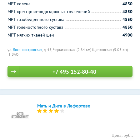
МРТ колена
4850
МРТ крестцово-подвздошных сочленений
4850
МРТ тазобедренного сустава
4850
МРТ голеностопного сустава
4850
МРТ мягких тканей шеи
4900
ул.
Лосиноостровская
, д. 45,
Черкизовская (2.84 км)
Щелковская (5.03 км)
ВАО
+7 495 152-80-40
Мать и Дитя в Лефортово
Цена, руб.: