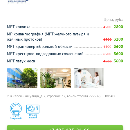
Цена, руб.:
МРТ копчика
2800
4500
МР-холангиография (МРТ желчного пузыря и
желчных протоков)
3200
6500
МРТ краниовертебральной области
3600
4500
МРТ крестцово-подвздошных сочленений
3600
6500
МРТ пазух носа
3600
4500
2-я Кабельная улица, д. 2, строение 37,
Авиамоторная (555 м)
ЮВАО