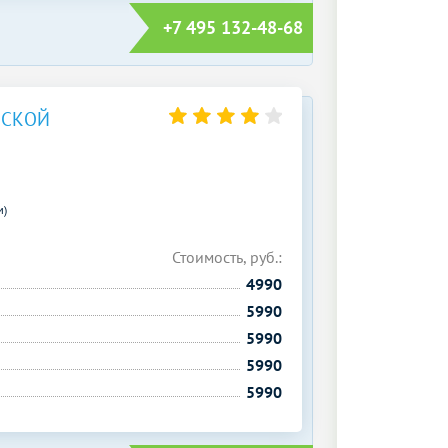
+7 495 132-48-68
ВСКОЙ
м)
Стоимость, руб.:
4990
5990
5990
5990
5990