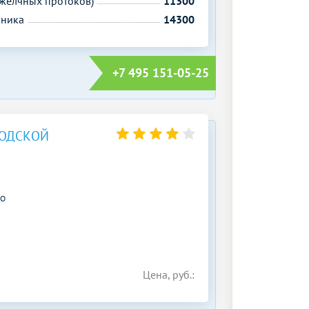
желчных протоков)
11300
чника
14300
+7 495 151-05-25
БОДСКОЙ
АО
Цена, руб.: