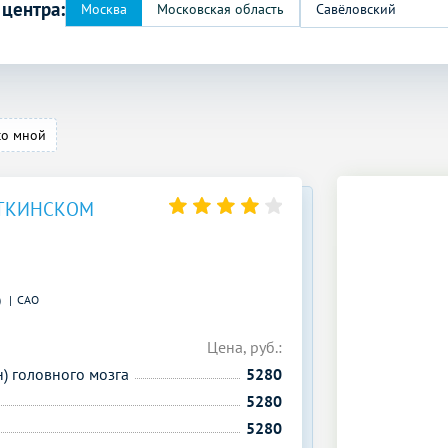
 центра:
Савёловский
со мной
ОТКИНСКОМ
)
САО
Цена, руб.:
н) головного мозга
5280
5280
5280