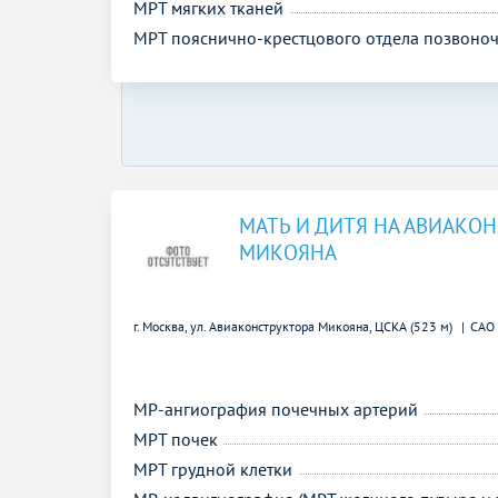
МРТ мягких тканей
МРТ пояснично-крестцового отдела позвоно
МАТЬ И ДИТЯ НА АВИАКО
МИКОЯНА
г. Москва, ул. Авиаконструктора Микояна,
ЦСКА (523 м)
САО
МР-ангиография почечных артерий
МРТ почек
МРТ грудной клетки