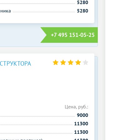
5280
чника
5280
+7 495 151-05-25
НСТРУКТОРА
Цена, руб.:
9000
11300
11300