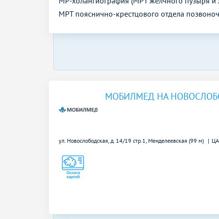
МР-холангиография (МРТ желчного пузыря и 
МРТ пояснично-крестцового отдела позвоно
МОБИЛМЕД НА НОВОСЛО
ул. Новослободская, д. 14/19 стр.1,
Менделеевская (99 м)
Ц