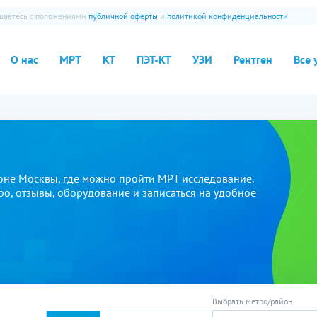
ашаетесь с положениями
публичной оферты
и
политикой конфиденциальности
О нас
МРТ
КТ
ПЭТ-КТ
УЗИ
Рентген
Все 
оне Москвы, где можно пройти МРТ исследование.
ро, отзывы, оборудование и записаться на удобное