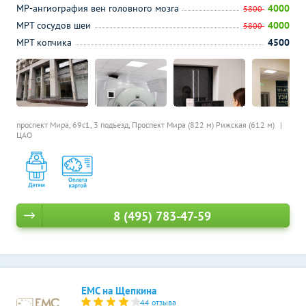
МР-ангиография вен головного мозга
4000
5800
МРТ сосудов шеи
4000
5800
МРТ копчика
4500
проспект Мира, 69с1, 3 подъезд,
Проспект Мира (822 м)
Рижская (612 м)
ЦАО
8 (495) 783-47-59
ЕМС на Щепкина
44 отзыва