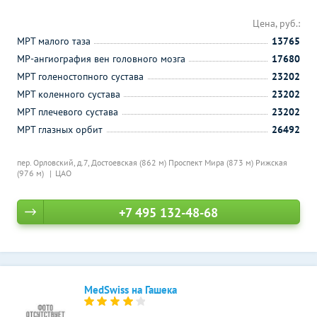
Цена, руб.:
МРТ малого таза
13765
МР-ангиография вен головного мозга
17680
МРТ голеностопного сустава
23202
МРТ коленного сустава
23202
МРТ плечевого сустава
23202
МРТ глазных орбит
26492
пер. Орловский, д.7,
Достоевская (862 м)
Проспект Мира (873 м)
Рижская
(976 м)
ЦАО
+7 495 132-48-68
MedSwiss на Гашека