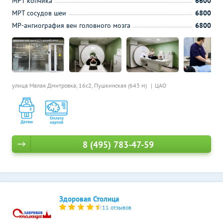
МРТ копчика
6600
МРТ сосудов шеи
6800
МР-ангиография вен головного мозга
6800
улица Малая Дмитровка, 16с2,
Пушкинская (643 м)
ЦАО
8 (495) 783-47-59
Здоровая Столица
11 отзывов