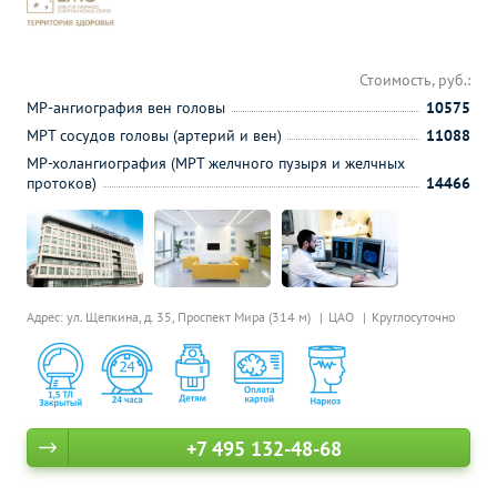
Стоимость, руб.:
МР-ангиография вен головы
10575
МРТ сосудов головы (артерий и вен)
11088
МР-холангиография (МРТ желчного пузыря и желчных
протоков)
14466
Адрес: ул. Щепкина, д. 35,
Проспект Мира (314 м)
ЦАО
Круглосуточно
+7 495 132-48-68