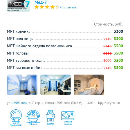
Мед-7
70 отзывов
Стоимость, руб.:
МРТ копчика
3300
МРТ поясницы
3500
5140
МРТ шейного отдела позвоночника
3500
5140
МРТ головы
3500
5230
МРТ турецкого седла
3500
5000
МРТ глазных орбит
3500
5140
ул.
1905 года
, д. 7, стр. 1,
Улица 1905 года (364 м)
ЦАО
Круглосуточно