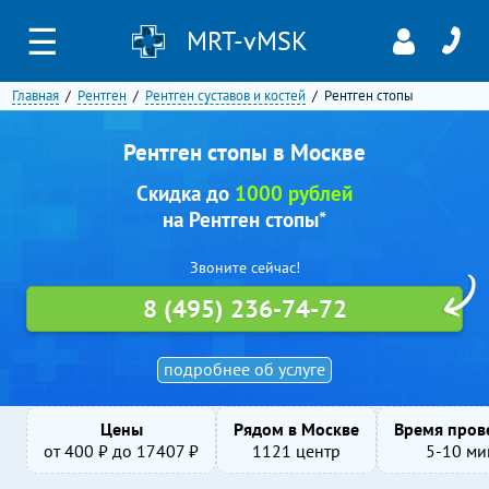
☰
MRT-vMSK
Главная
Рентген
Рентген суставов и костей
Рентген стопы
Рентген стопы в Москве
Скидка до
1000 рублей
на Рентген стопы*
Звоните сейчас!
8 (495) 236-74-72
подробнее об услуге
Цены
Рядом в Москве
Время пров
от
400
₽ до
17407
₽
1121 центр
5-10 ми