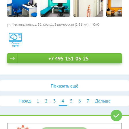
ул. Фестивальная, д. 32, корп.1,
Беломорская (2.51 км)
САО
+7 495 151-05-25
Показать ещё
Назад
1
2
3
4
5
6
7
Дальше