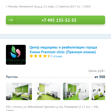
г. Москва, Неманский пр-д, д. 13, корп. 2,
Строгино (817 м)
СЗАО
+7 495 135-32-33
Центр медицины и реабилитации города
Химки Premium clinic (Премиум клиник)
3 отзыва
Цена, руб.:
Рентген
от 350
МО, г. Химки, ул. Юбилейный проспект, д. 6А,
Планерная (3.17 км)
МО,
Север