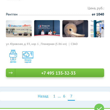
Цена, руб.:
Рентген
от 1040
ул. Юровская, д. 93, кор. 1 ,
Планерная (5.86 км)
СЗАО
+7 495 135-32-33
Назад
1
...
6
7