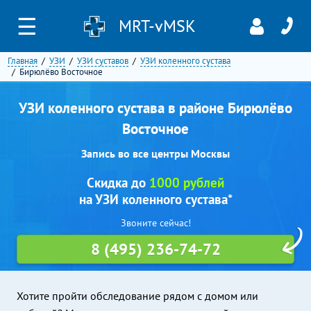
☰
MRT-vMSK
Главная
УЗИ
УЗИ суставов
УЗИ коленного сустава
Бирюлёво Восточное
УЗИ коленного сустава в районе Бирюлёво
Восточное
Запись во все центры Москвы
Скидка до
1000 рублей
на УЗИ коленного сустава*
Звоните сейчас!
8 (495) 236-74-72
Хотите пройти обследование рядом с домом или