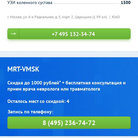
УЗИ коленного сустава
1500
г. Москва, ул. 6-я Радиальная, д. 5, корп. 2,
Царицыно (1.99 км)
ЮАО
+7 495 132-34-74
MRT-VMSK
Скидка до 1000 рублей* + бесплатная консультация и
прием врача невролога или травматолога
Осталось мест со скидкой: 4
8 (495) 236-74-72