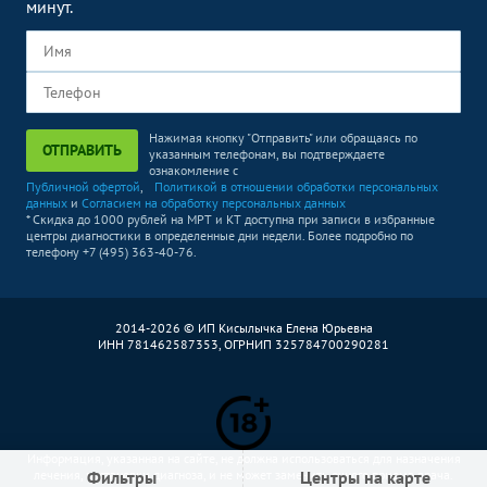
минут.
Нажимая кнопку "Отправить" или обращаясь по
ОТПРАВИТЬ
указанным телефонам, вы подтверждаете
ознакомление с
Публичной офертой
,
Политикой в отношении обработки персональных
данных
и
Согласием на обработку персональных данных
* Скидка до 1000 рублей на МРТ и КТ доступна при записи в избранные
центры диагностики в определенные дни недели. Более подробно по
телефону +7 (495) 363-40-76.
2014-2026 © ИП Кисылычка Елена Юрьевна
ИНН 781462587353, ОГРНИП 325784700290281
Информация, указанная на сайте, не должна использоваться для назначения
лечения, постановки диагноза, и не может заменить очного приема врача.
Фильтры
Центры на карте